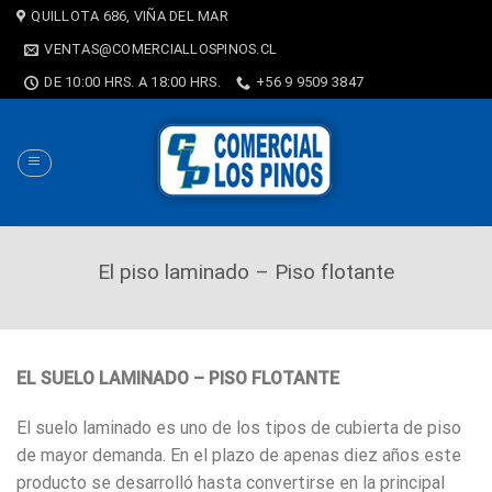
Saltar
QUILLOTA 686, VIÑA DEL MAR
al
VENTAS@COMERCIALLOSPINOS.CL
contenido
DE 10:00 HRS. A 18:00 HRS.
+56 9 9509 3847
El piso laminado – Piso flotante
EL SUELO LAMINADO – PISO FLOTANTE
El suelo laminado es uno de los tipos de cubierta de piso
de mayor demanda. En el plazo de apenas diez años este
producto se desarrolló hasta convertirse en la principal